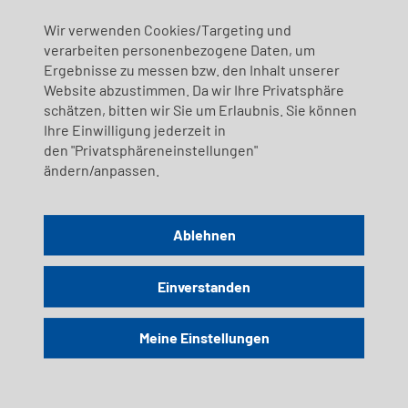
Trauung durch einen Kapitän
Wir verwenden Cookies/Targeting und
verarbeiten personenbezogene Daten, um
Ja, ich will!
Ergebnisse zu messen bzw. den Inhalt unserer
Website abzustimmen. Da wir Ihre Privatsphäre
Eine der absolut romantischsten Arten sich das Ja-Wort zu
schätzen, bitten wir Sie um Erlaubnis. Sie können
geben, ist die Vermählung durch einen Kapitän auf einem
Ihre Einwilligung jederzeit in
stolzen Schiff, umgeben von atemberaubenden
den "Privatsphäreneinstellungen"
Bergwelten.
ändern/anpassen.
Ablehnen
Einverstanden
Meine Einstellungen