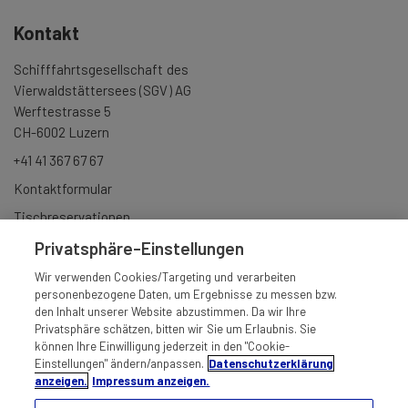
Kontakt
Schifffahrtsgesellschaft des
Vierwaldstättersees (SGV) AG
Werftestrasse 5
CH-6002 Luzern
+41 41 367 67 67
Kontaktformular
Tischreservationen
Gruppenbuchungen
Privatsphäre-Einstellungen
Newsletter anmelden
Wir verwenden Cookies/Targeting und verarbeiten
personenbezogene Daten, um Ergebnisse zu messen bzw.
den Inhalt unserer Website abzustimmen. Da wir Ihre
Privatsphäre schätzen, bitten wir Sie um Erlaubnis. Sie
können Ihre Einwilligung jederzeit in den "Cookie-
Einstellungen" ändern/anpassen.
Datenschutzerklärung
anzeigen.
Impressum anzeigen.