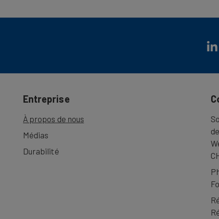
Entreprise
C
À propos de nous
So
de
Médias
We
Durabilité
CH
P
Fo
Ré
Ré