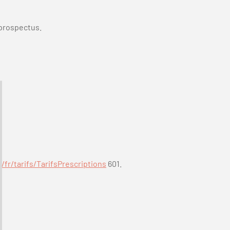
 prospectus.
fr/tarifs/TarifsPrescriptions
601.