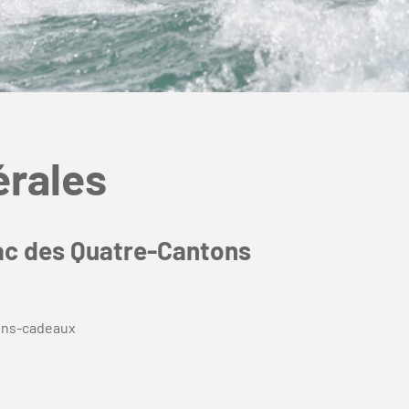
érales
lac des Quatre-Cantons
bons-cadeaux