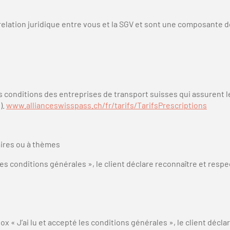
elation juridique entre vous et la SGV et sont une composante de
s conditions des entreprises de transport suisses qui assurent le s
).
www.allianceswisspass.ch/fr/tarifs/TarifsPrescriptions
aires ou à thèmes
les conditions générales », le client déclare reconnaître et respe
 « J’ai lu et accepté les conditions générales », le client décla