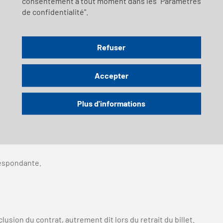
consentement à tout moment dans les "Paramètres
de confidentialité".
Refuser
ge
Accepter
rise du bon-cadeau.
Plus d'informations
respondante.
lusion du contrat, autrement dit lors du retrait du billet.