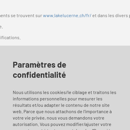
ements se trouvent sur
www.lakelucerne.ch/fr/
et dans les divers
e.
fications.
Paramètres de
confidentialité
Nous utilisons les cookies/le ciblage et traitons les
rnée ; billets de groupes 10 jours selon
www.allianceswisspass.ch/
informations personnelles pour mesurer les
ment imprimé.
résultats et/ou adapter le contenu de notre site
web. Parce que nous attachons de l'importance à
votre vie privée, nous vous demandons votre
autorisation. Vous pouvez modifier/ajuster votre