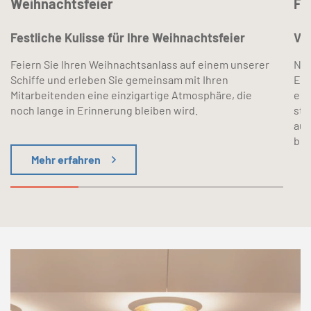
Weihnachtsfeier
Fi
Festliche Kulisse für Ihre Weihnachtsfeier
Ve
Feiern Sie Ihren Weihnachtsanlass auf einem unserer
Nut
Schiffe und erleben Sie gemeinsam mit Ihren
Eve
Mitarbeitenden eine einzigartige Atmosphäre, die
ei
noch lange in Erinnerung bleiben wird.
sti
aus
bie
Mehr erfahren