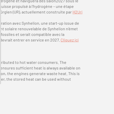
ydrogène et naviguera dès saion2027 sous le
 suisse propulsé à l’hydrogène – une étape
Bürglen (UR), actuellement construite par
H2Uri
oration avec Synhelion, une start-up issue de
urant solaire renouvelable de Synhelion n’émet
fossiles et serait compatible avec la
devrait entrer en service en 2027.
Cliquez ici
istributed to hot water consumers. The
ensures sufficient heat is always available on
ion, the engines generate waste heat. This is
ier, the stored heat can be used without