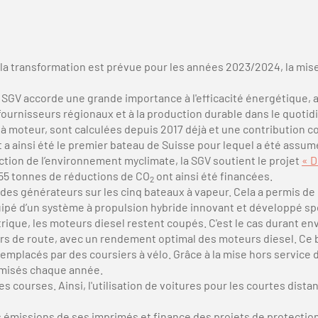
 la transformation est prévue pour les années 2023/2024, la mis
GV accorde une grande importance à l'efficacité énergétique, aux
ournisseurs régionaux et à la production durable dans le quotid
à moteur, sont calculées depuis 2017 déjà et une contribution c
 a ainsi été le premier bateau de Suisse pour lequel a été assum
ection de l’environnement myclimate, la SGV soutient le projet
« D
955 tonnes de réductions de CO
ont ainsi été financées.
2
es générateurs sur les cinq bateaux à vapeur. Cela a permis de
ipé d’un système à propulsion hybride innovant et développé sp
ique, les moteurs diesel restent coupés. C'est le cas durant env
rs de route, avec un rendement optimal des moteurs diesel. Ce b
remplacés par des coursiers à vélo. Grâce à la mise hors service 
omisés chaque année.
es courses. Ainsi, l'utilisation de voitures pour les courtes dis
s émissions de ses imprimés et finance des projets de protectio