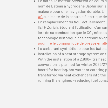
Le bateau à moteur
Saphir
est en cours d
nom de Bateau à hydrogène Saphir sur le l
majeure pour une navigation durable. L’hy
AG
sur le site de la centrale électrique d
En remplacement du fioul actuellement uti
l’ETH Zurich, étudient l’utilisation d’un 
lors de sa combustion que le CO₂ nécessai
technologie historique des bateaux à vap
pour lire le communiqué de presse en al
Le carburant synthétique pour les bateau
Installation of a heat storage system on 
With the installation of a 2,800-litre he
conversion is planned for winter 2026/27.
board for heating, hot water or catering 
transferred via heat exchangers into the 
running the engines – reducing fuel cons