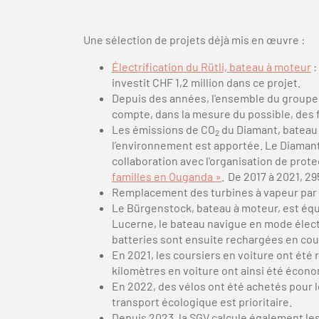
Une sélection de projets déjà mis en œuvre :
Électrification du Rütli, bateau à moteur
:
investit CHF 1,2 million dans ce projet.
Depuis des années, l'ensemble du groupe S
compte, dans la mesure du possible, des f
Les émissions de CO
du Diamant, bateau 
2
l’environnement est apportée. Le Diamant
collaboration avec l'organisation de prot
familles en Ouganda »
. De 2017 à 2021, 2
Remplacement des turbines à vapeur par d
Le Bürgenstock, bateau à moteur, est équ
Lucerne, le bateau navigue en mode électr
batteries sont ensuite rechargées en cou
En 2021, les coursiers en voiture ont été 
kilomètres en voiture ont ainsi été écon
En 2022, des vélos ont été achetés pour l
transport écologique est prioritaire.
Depuis 2023, la SGV calcule également le