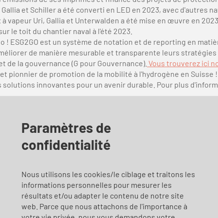
Gallia et Schiller a été converti en LED en 2023, avec d'autres na
 à vapeur Uri, Gallia et Unterwalden a été mise en œuvre en 2023
r le toit du chantier naval à l'été 2023.
o ! ESG2GO est un système de notation et de reporting en matièr
méliorer de manière mesurable et transparente leurs stratégies
 et de la gouvernance (G pour Gouvernance).
Vous trouverez ici no
et pionnier de promotion de la mobilité à l'hydrogène en Suisse
 solutions innovantes pour un avenir durable. Pour plus d'infor
Paramètres de
confidentialité
lité et de protection de l’environnem
Nous utilisons les cookies/le ciblage et traitons les
informations personnelles pour mesurer les
résultats et/ou adapter le contenu de notre site
 que la SGV étudie en permanence de nouvelles possibilités de réd
web. Parce que nous attachons de l'importance à
votre vie privée, nous vous demandons votre