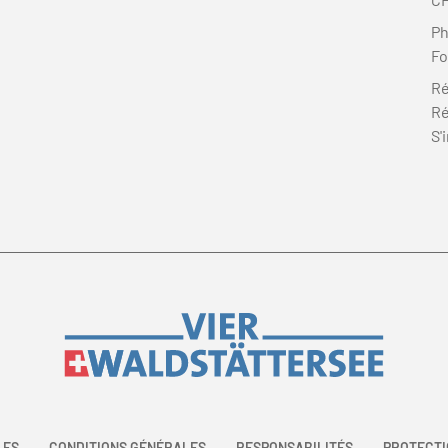
P
Fo
Ré
Ré
S'
LES
CONDITIONS GÉNÉRALES
RESPONSABILITÉS
PROTECTI